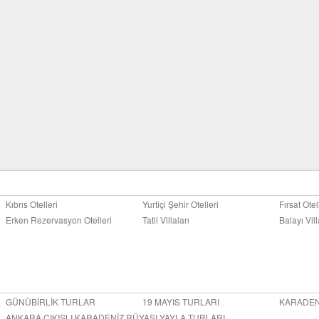
Kıbrıs Otelleri
Yurtiçi Şehir Otelleri
Fırsat Otel
Erken Rezervasyon Otelleri
Tatil Villaları
Balayı Vill
GÜNÜBİRLİK TURLAR
19 MAYIS TURLARI
KARADEN
ANKARA ÇIKIŞLI KARADENİZ RÜYASI YAYLA TURLARI