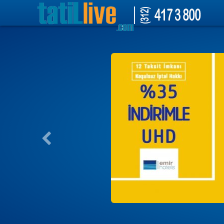
tatil otelleri, hotelleri, antalya, kemer, Lara, side, Bodrum, Marmaris, Ayva
uçak bileti, thy, pegasus, ajet, uygun tatil, ucuza tatil.mısır,antik mısır 