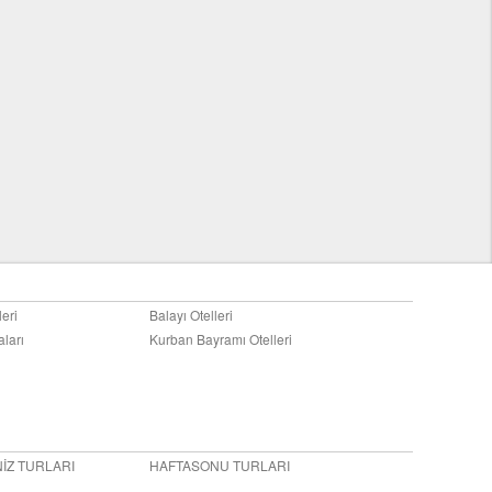
leri
Balayı Otelleri
aları
Kurban Bayramı Otelleri
İZ TURLARI
HAFTASONU TURLARI