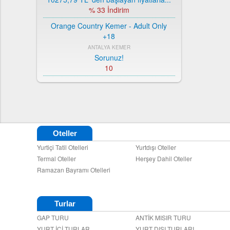
% 33 İndirim
Orange Country Kemer - Adult Only
+18
ANTALYA KEMER
Sorunuz!
10
ROYAL ASARLIK BEACH HOTEL SPA
MUĞLA BODRUM
9144,00 TL
'den başlayan fiyatlarla...
% 28 İndirim
ORANGE COUNTRY RESORT HOTEL
Oteller
BELEK
Yurtiçi Tatil Otelleri
Yurtdışı Oteller
ANTALYA BELEK
Termal Oteller
Herşey Dahil Oteller
9528,00 TL
'den başlayan fiyatlarla...
Ramazan Bayramı Otelleri
% 52 İndirim
CLUB HOTEL TURAN PRİNCE
WORLD
Turlar
ANTALYA SİDE
GAP TURU
ANTİK MISIR TURU
10932,80 TL
'den başlayan fiyatlarla...
YURT İÇİ TURLAR
YURT DIŞI TURLARI