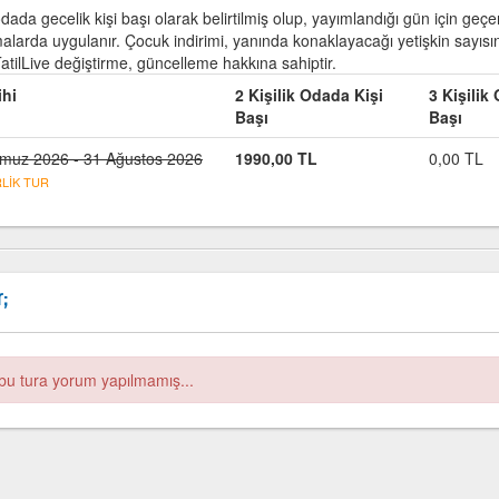
odada gecelik kişi başı olarak belirtilmiş olup, yayımlandığı gün için geçerl
larda uygulanır. Çocuk indirimi, yanında konaklayacağı yetişkin sayısına g
TatilLive değiştirme, güncelleme hakkına sahiptir.
ihi
2 Kişilik Odada Kişi
3 Kişilik
Başı
Başı
muz 2026 - 31 Ağustos 2026
1990,00
TL
0,00
TL
LİK TUR
r;
bu tura yorum yapılmamış...