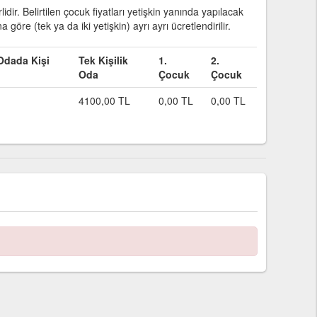
idir. Belirtilen çocuk fiyatları yetişkin yanında yapılacak
öre (tek ya da iki yetişkin) ayrı ayrı ücretlendirilir.
 Odada Kişi
Tek Kişilik
1.
2.
Oda
Çocuk
Çocuk
4100,00
TL
0,00
TL
0,00
TL