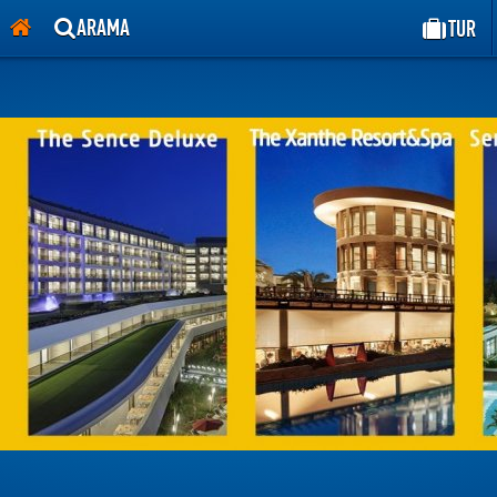
lık, ören , tekirova, her şey dahil, kiralık villa.
ARAMA
TUR
,hurgada,kahire,luxor