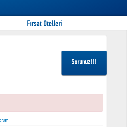
Fırsat Otelleri
http://www.tatillive.com
İndirimli Yurtdışı Turları
İndirimli Yurtdışı Turları
Sorunuz!!!
orum