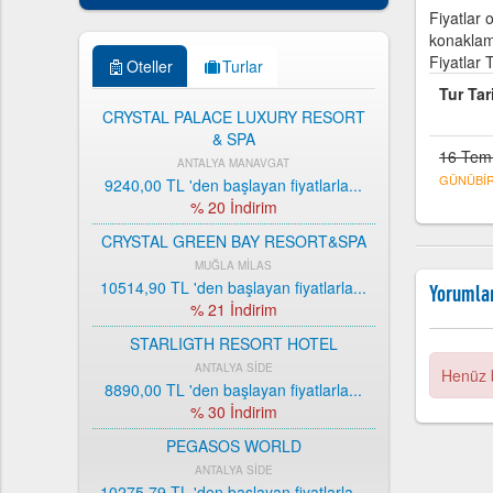
Fiyatlar 
konaklama
Fiyatlar 
Oteller
Turlar
Tur Tar
CRYSTAL PALACE LUXURY RESORT
& SPA
16 Tem
ANTALYA MANAVGAT
GÜNÜBİR
9240,00 TL
'den başlayan fiyatlarla...
% 20 İndirim
CRYSTAL GREEN BAY RESORT&SPA
MUĞLA MİLAS
10514,90 TL
'den başlayan fiyatlarla...
Yorumla
% 21 İndirim
STARLIGTH RESORT HOTEL
ANTALYA SİDE
Henüz 
8890,00 TL
'den başlayan fiyatlarla...
% 30 İndirim
PEGASOS WORLD
ANTALYA SİDE
10275,79 TL
'den başlayan fiyatlarla...