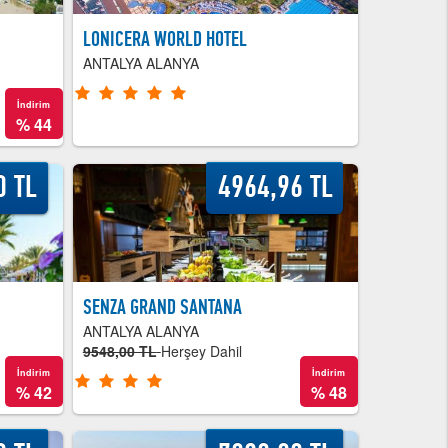
LONICERA WORLD HOTEL
ANTALYA ALANYA
İndirim
%
44
0 TL
4964,96 TL
SENZA GRAND SANTANA
ANTALYA ALANYA
9548,00 TL
Herşey Dahil
İndirim
İndirim
%
42
%
48