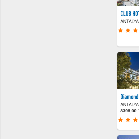
% 20 İndirim
GREEN NATURE DİAMOND
CLUB HO
MUĞLA MARMARİS
ANTALYA
10972,00 TL
'den başlayan fiyatlarla...
% 35 İndirim
Manaspark Deluxe Hotel
MUĞLA FETHİYE
8458,50 TL
'den başlayan fiyatlarla...
% 50 İndirim
LİMAK LİMRA HOTEL RESORT
ANTALYA KEMER
11693,50 TL
'den başlayan fiyatlarla...
% 35 İndirim
Diamond
Crystal Family Resorts & Spa
ANTALYA
ANTALYA SERİK
Sorunuz!
8398,00 
10