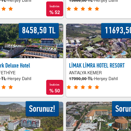
0 TL
Herşey Dahil
13666,00 TL
Herşey Dahil
İndirim
%
52
8458,50 TL
11693,5
k Deluxe Hotel
LİMAK LİMRA HOTEL RESORT
FETHİYE
ANTALYA KEMER
0 TL
Herşey Dahil
17990,00 TL
Herşey Dahil
İndirim
%
50
Sorunuz!
Soru