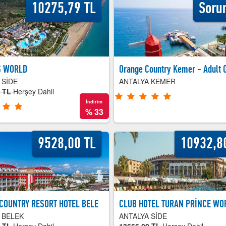
10275,79 TL
Soru
S WORLD
Orange Country Kemer - Adult 
 SİDE
ANTALYA KEMER
0 TL
Herşey Dahil
İndirim
%
33
9528,00 TL
10932,8
COUNTRY RESORT HOTEL BELE
CLUB HOTEL TURAN PRİNCE WO
 BELEK
ANTALYA SİDE