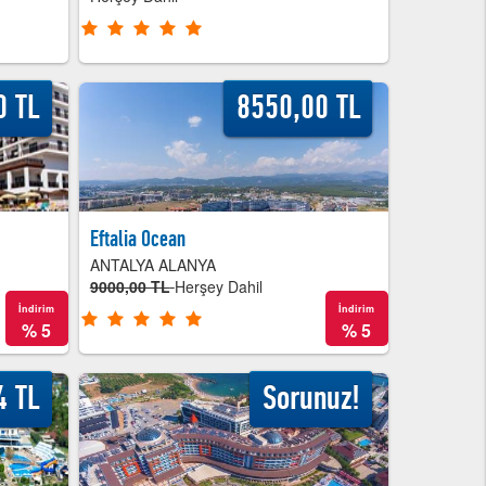
0 TL
8550,00 TL
Eftalia Ocean
ANTALYA ALANYA
9000,00 TL
Herşey Dahil
İndirim
İndirim
%
5
%
5
4 TL
Sorunuz!