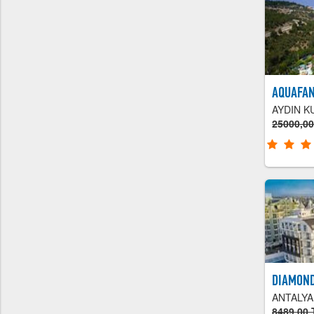
AQUAFAN
AYDIN K
25000,0
DIAMOND
ANTALY
8489,00 