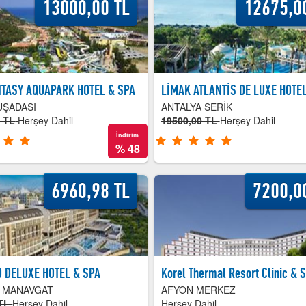
13000,00 TL
12675,0
TASY AQUAPARK HOTEL & SPA
LİMAK ATLANTİS DE LUXE HOTEL
UŞADASI
ANTALYA SERİK
0 TL
Herşey Dahil
19500,00 TL
Herşey Dahil
İndirim
%
48
6960,98 TL
7200,0
 DELUXE HOTEL & SPA
Korel Thermal Resort Clinic & 
A MANAVGAT
AFYON MERKEZ
TL
Herşey Dahil
Herşey Dahil