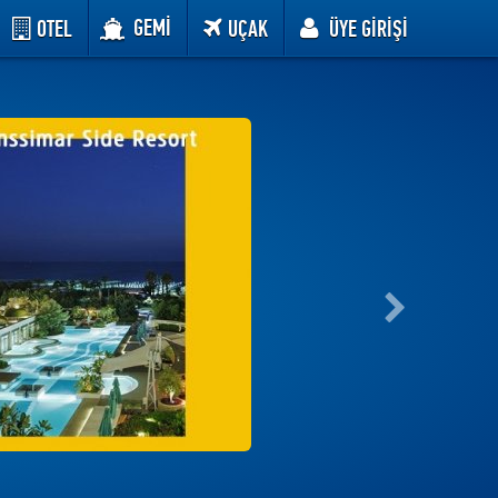
GEMİ
OTEL
UÇAK
ÜYE GİRİŞİ