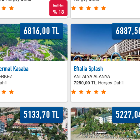
İndirim
%
18
6816,00 TL
6887,5
Termal Kasaba
Eftalia Splash
ERKEZ
ANTALYA ALANYA
ahil
7250,00 TL
Herşey Dahil
5133,70 TL
5227,0