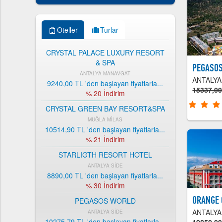
Oteller
Turlar
CRYSTAL PALACE LUXURY RESORT
& SPA
PEGASO
ANTALYA MANAVGAT
ANTALYA
9240,00 TL
'den başlayan fiyatlarla...
15337,0
% 20 İndirim
CRYSTAL GREEN BAY RESORT&SPA
MUĞLA MİLAS
10514,90 TL
'den başlayan fiyatlarla...
% 21 İndirim
STARLIGTH RESORT HOTEL
ANTALYA SİDE
8890,00 TL
'den başlayan fiyatlarla...
% 30 İndirim
ORANGE 
PEGASOS WORLD
ANTALYA
ANTALYA SİDE
10275,79 TL
'den başlayan fiyatlarla...