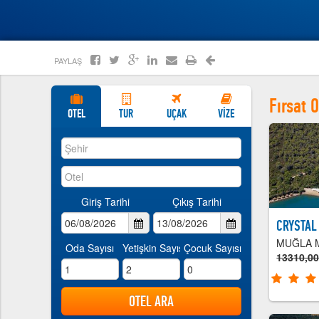
>>
PAYLAŞ
Fırsat O
OTEL
TUR
UÇAK
VİZE
Giriş Tarihi
Çıkış Tarihi
CRYSTAL
MUĞLA 
Oda Sayısı
Yetişkin Sayısı
Çocuk Sayısı
13310,0