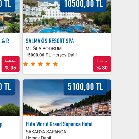
0 TL
10500,00 TL
 & R
SALMAKİS RESORT SPA
MUĞLA BODRUM
15000,00 TL
Herşey Dahil
İndirim
İndirim
%
35
%
30
0 TL
5100,00 TL
Sp
Elite World Grand Sapanca Hotel
SAKARYA SAPANCA
Herşey Dahil