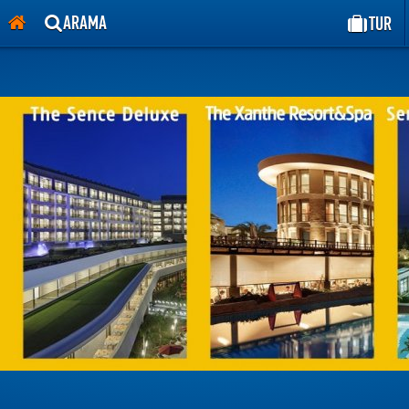
lık, ören , tekirova, her şey dahil, kiralık villa.
ARAMA
TUR
,hurgada,kahire,luxor