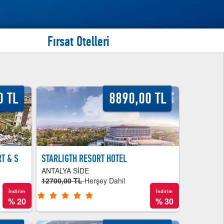
http://www.tatillive.com
İndirimli Yurtdışı Turları
İndirimli Yurtdışı Turları
Fırsat Otelleri
0 TL
8890,00 TL
T & S
STARLIGTH RESORT HOTEL
ANTALYA SİDE
12700,00 TL
Herşey Dahil
İndirim
İndirim
%
20
%
30