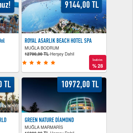
nuz!
9144,00 TL
Onl
ROYAL ASARLIK BEACH HOTEL SPA
MUĞLA BODRUM
12700,00 TL
Herşey Dahil
İndirim
%
28
0 TL
10972,00 TL
RLD
GREEN NATURE DİAMOND
MUĞLA MARMARİS