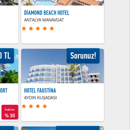
DİAMOND BEACH HOTEL
ANTALYA MANAVGAT
0 TL
Sorunuz!
SORT
HOTEL FAUSTİNA
AYDIN KUŞADASI
İndirim
%
35