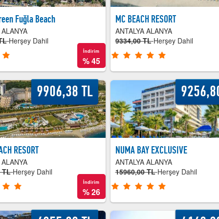
reen Fuğla Beach
MC BEACH RESORT
 ALANYA
ANTALYA ALANYA
TL
Herşey Dahil
9334,00 TL
Herşey Dahil
İndirim
%
45
9906,38 TL
9256,8
ACH RESORT
NUMA BAY EXCLUSIVE
 ALANYA
ANTALYA ALANYA
0 TL
Herşey Dahil
15960,00 TL
Herşey Dahil
İndirim
%
26