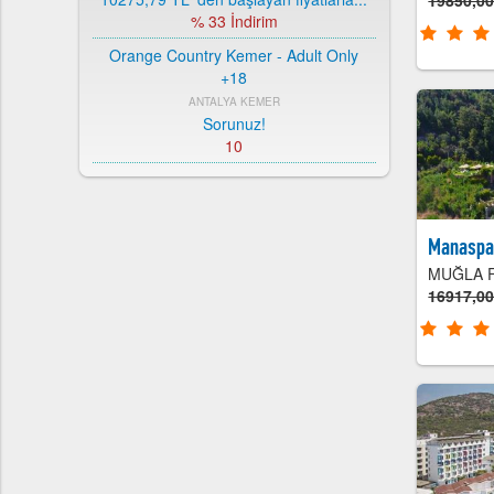
19850,0
% 33 İndirim
Orange Country Kemer - Adult Only
+18
ANTALYA KEMER
Sorunuz!
10
ROYAL ASARLIK BEACH HOTEL SPA
MUĞLA BODRUM
9144,00 TL
'den başlayan fiyatlarla...
Manaspar
% 28 İndirim
MUĞLA 
ORANGE COUNTRY RESORT HOTEL
16917,0
BELEK
ANTALYA BELEK
9528,00 TL
'den başlayan fiyatlarla...
% 52 İndirim
CLUB HOTEL TURAN PRİNCE
WORLD
ANTALYA SİDE
10932,80 TL
'den başlayan fiyatlarla...