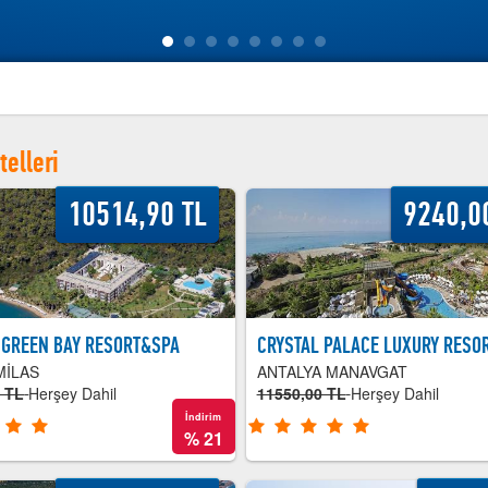
telleri
10514,90 TL
9240,0
 GREEN BAY RESORT&SPA
CRYSTAL PALACE LUXURY RESOR
MİLAS
ANTALYA MANAVGAT
0 TL
Herşey Dahil
11550,00 TL
Herşey Dahil
İndirim
%
21