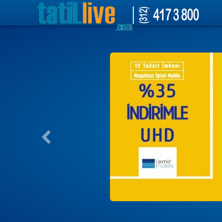
tatil otelleri, hotelleri, antalya, kemer, Lara, side, Bodrum, Marmaris, Ayva
uçak bileti, thy, pegasus, ajet, uygun tatil, ucuza tatil.mısır,antik mısır 