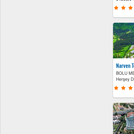
Narven 
BOLU M
Herşey D