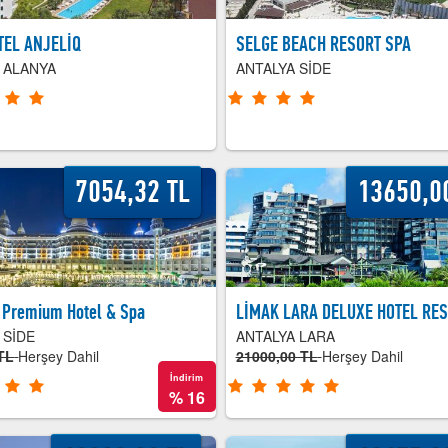
TEL ANJELİQ
SELGE BEACH RESORT SPA
 ALANYA
ANTALYA SİDE
7054,32 TL
13650,0
 Premium Hotel & Spa
LİMAK LARA DELUXE HOTEL RE
 SİDE
ANTALYA LARA
TL
Herşey Dahil
21000,00 TL
Herşey Dahil
İndirim
%
16