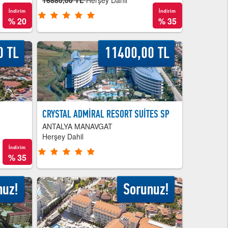
16880,00 TL
Herşey Dahil
İndirim
İndirim
%
20
%
35
0 TL
11400,00 TL
CRYSTAL ADMİRAL RESORT SUİTES SP
ANTALYA MANAVGAT
Herşey Dahil
İndirim
%
35
nuz!
Sorunuz!